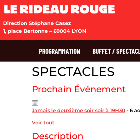
Direction Stéphane Casez
1, place Bertonne – 69004 LYON
PROGRAMMATION
BUFFET / SPECTAC
SPECTACLES
Prochain Événement
Jamais le deuxième soir soir à 19H30
- 6 a
Voir tout
Description