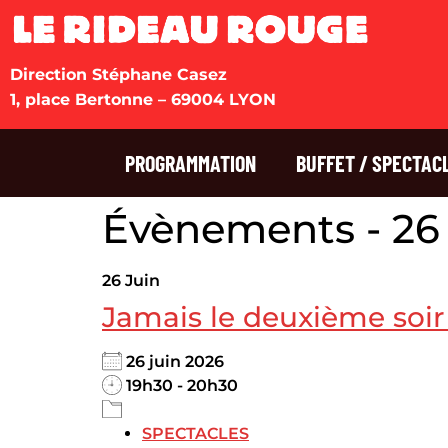
Direction Stéphane Casez
1, place Bertonne – 69004 LYON
PROGRAMMATION
BUFFET / SPECTAC
Évènements - 26 
26
Juin
Jamais le deuxième soir 
26 juin 2026
19h30 - 20h30
SPECTACLES