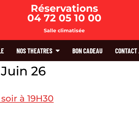
Réservations
04 72 05 10 00
Salle climatisée
LE
NOS THEATRES
BON CADEAU
CONTACT 
Juin 26
soir à 19H30