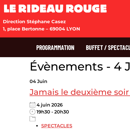
Direction Stéphane Casez
1, place Bertonne – 69004 LYON
PROGRAMMATION
BUFFET / SPECTAC
Évènements - 4 J
04
Juin
Jamais le deuxième soir 
4 juin 2026
19h30 - 20h30
SPECTACLES