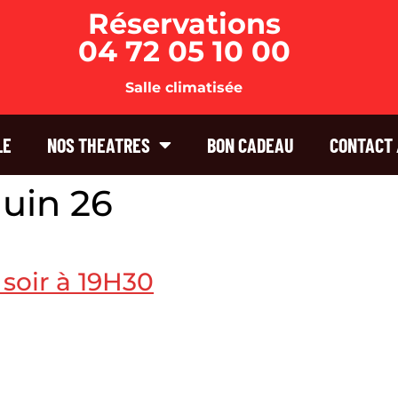
Réservations
04 72 05 10 00
Salle climatisée
LE
NOS THEATRES
BON CADEAU
CONTACT 
uin 26
soir à 19H30