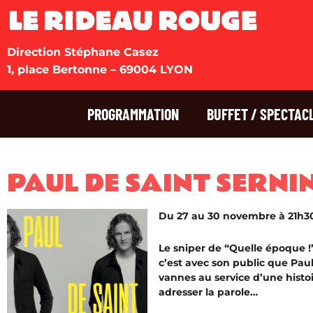
Direction Stéphane Casez
1, place Bertonne – 69004 LYON
PROGRAMMATION
BUFFET / SPECTAC
PAUL DE SAINT SERNI
Du 27 au 30 novembre à 21h3
Le sniper de “Quelle époque !”
c’est avec son public que Pau
vannes au service d’une histoir
adresser la parole…