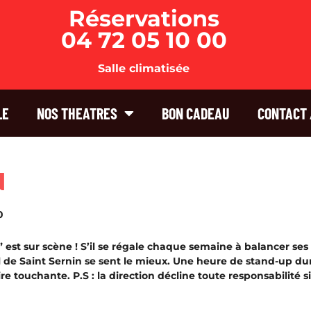
Réservations
04 72 05 10 00
Salle climatisée
LE
NOS THEATRES
BON CADEAU
CONTACT 
N
0
 est sur scène ! S’il se régale chaque semaine à balancer ses
l de Saint Sernin se sent le mieux. Une heure de stand-up dur
e touchante. P.S : la direction décline toute responsabilité si