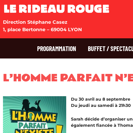
Direction Stéphane Casez
1, place Bertonne – 69004 LYON
PROGRAMMATION
BUFFET / SPECTAC
L’HOMME PARFAIT N’E
Du 30 avril au 8 septembre
Du jeudi au samedi à 21h30
Sarah décide d’organiser une
également fiancée à Thoma