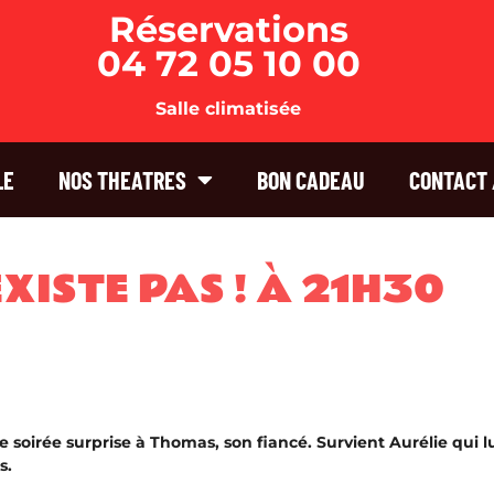
Réservations
04 72 05 10 00
Salle climatisée
LE
NOS THEATRES
BON CADEAU
CONTACT 
XISTE PAS ! À 21H30
 soirée surprise à Thomas, son fiancé. Survient Aurélie qui l
s.