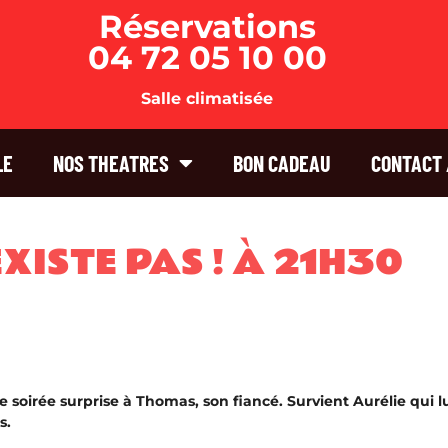
Réservations
04 72 05 10 00
Salle climatisée
LE
NOS THEATRES
BON CADEAU
CONTACT 
XISTE PAS ! À 21H30
 soirée surprise à Thomas, son fiancé. Survient Aurélie qui l
s.