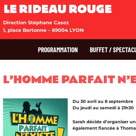
Direction Stéphane Casez
1, place Bertonne – 69004 LYON
PROGRAMMATION
BUFFET / SPECTAC
L’HOMME PARFAIT N’E
Du 30 avril au 8 septembre
Du jeudi au samedi à 21h30
Sarah décide d’organiser une
également fiancée à Thoma