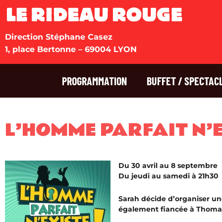
Direction Stéphane Casez
1, place Bertonne – 69004 LYON
PROGRAMMATION
BUFFET / SPECTAC
L’HOMME PARFAIT N’E
Du 30 avril au 8 septembre
Du jeudi au samedi à 21h30
Sarah décide d’organiser une
également fiancée à Thoma