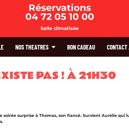
Réservations
04 72 05 10 00
Salle climatisée
LE
NOS THEATRES
BON CADEAU
CONTACT 
XISTE PAS ! À 21H30
 soirée surprise à Thomas, son fiancé. Survient Aurélie qui l
s.