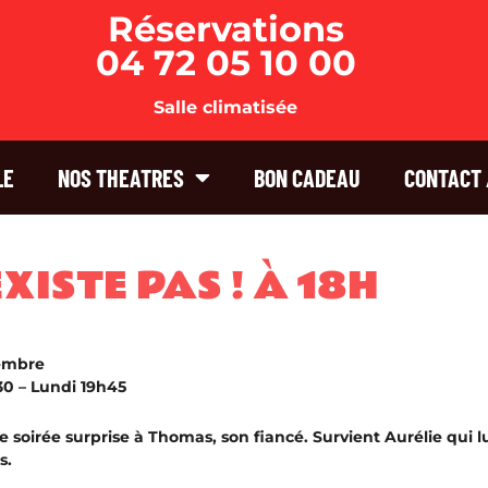
Réservations
04 72 05 10 00
Salle climatisée
LE
NOS THEATRES
BON CADEAU
CONTACT 
ISTE PAS ! À 18H
embre
0 – Lundi 19h45
 soirée surprise à Thomas, son fiancé. Survient Aurélie qui l
s.