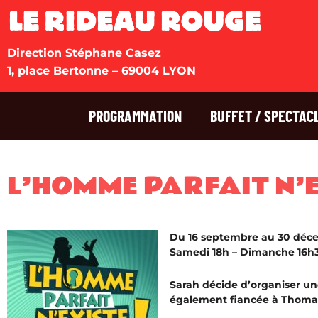
Direction Stéphane Casez
1, place Bertonne – 69004 LYON
PROGRAMMATION
BUFFET / SPECTAC
L’HOMME PARFAIT N’EX
Du 16 septembre au 30 déc
Samedi 18h – Dimanche 16h3
Sarah décide d’organiser une
également fiancée à Thoma