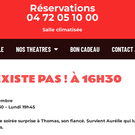
Réservations
04 72 05 10 00
Salle climatisée
LE
NOS THEATRES
BON CADEAU
CONTACT 
XISTE PAS ! À 16H30
cembre
0 – Lundi 19h45
 soirée surprise à Thomas, son fiancé. Survient Aurélie qui l
s.