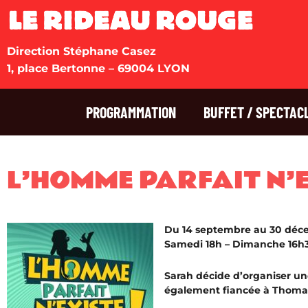
Direction Stéphane Casez
1, place Bertonne – 69004 LYON
PROGRAMMATION
BUFFET / SPECTAC
L’HOMME PARFAIT N’E
Du 14 septembre au 30 dé
Samedi 18h – Dimanche 16h3
Sarah décide d’organiser une
également fiancée à Thoma