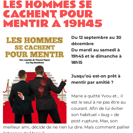
LES HOMMES SE
CACHENT POUR
MENTIR ​À 19H45
Du 12 septembre au 30
décembre
Du mardi au samedi à
19h45 et le dimanche à
18h15
Jusqu’où est-on prêt à
mentir par amitié ?
Marie a quitté Yvou et… il
est le seul à ne pas être au
courant. Afin de lui éviter
son habituel « bug » de
post-rupture, Max, son
meilleur ami, décide de ne rien lui dire. Mais comment pallier