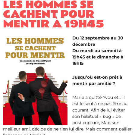
LES HOMMES SE
CACHENT POUR
MENTIR ​À 19H45
Du 12 septembre au 30
décembre
Du mardi au samedi à
19h45 et le dimanche à
18h15
Jusqu’où est-on prêt à
mentir par amitié ?
Marie a quitté Yvou et… il
est le seul à ne pas être au
courant. Afin de lui éviter
son habituel « bug » de
post-rupture, Max, son
meilleur ami, décide de ne rien lui dire. Mais comment pallier