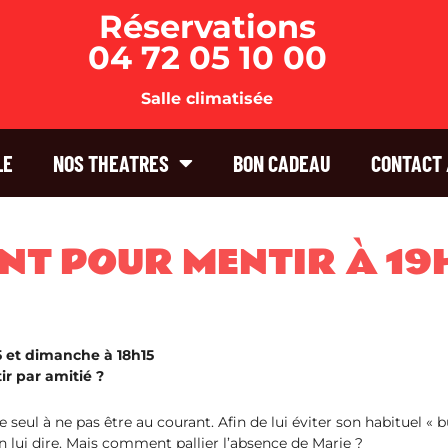
Réservations
04 72 05 10 00
Salle climatisée
LE
NOS THEATRES
BON CADEAU
CONTACT 
NT POUR MENTIR ​À 1
 et dimanche à 18h15
r par amitié ?
le seul à ne pas être au courant. Afin de lui éviter son habituel «
n lui dire. Mais comment pallier l’absence de Marie ?