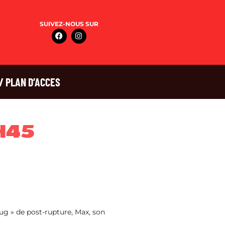
SUIVEZ-NOUS SUR
/ PLAN D’ACCES
9H45
 bug » de post-rupture, Max, son