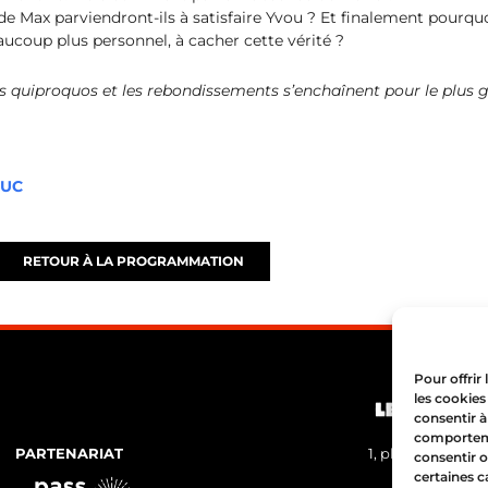
 Max parviendront-ils à satisfaire Yvou ? Et finalement pourquo
beaucoup plus personnel, à cacher cette vérité ?
es quiproquos et les rebondissements s’enchaînent pour le plus
DUC
RETOUR À LA PROGRAMMATION
Pour offrir
les cookies
consentir à
comportemen
PARTENARIAT
1, place Bertone
consentir o
04 72 05 
certaines c