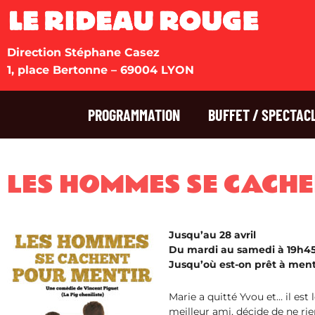
Direction Stéphane Casez
1, place Bertonne – 69004 LYON
PROGRAMMATION
BUFFET / SPECTAC
LES HOMMES SE CACHE
Jusqu’au 28 avril
Du mardi au samedi à 19h45
Jusqu’où est-on prêt à menti
Marie a quitté Yvou et… il est 
meilleur ami, décide de ne rie