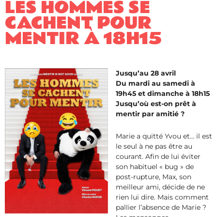
LES HOMMES SE
CACHENT POUR
MENTIR ​À 18H15
Jusqu’au 28 avril
Du mardi au samedi à
19h45 et dimanche à 18h15
Jusqu’où est-on prêt à
mentir par amitié ?
Marie a quitté Yvou et… il est
le seul à ne pas être au
courant. Afin de lui éviter
son habituel « bug » de
post-rupture, Max, son
meilleur ami, décide de ne
rien lui dire. Mais comment
pallier l’absence de Marie ?