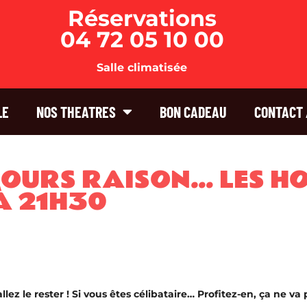
Réservations
04 72 05 10 00
Salle climatisée
LE
NOS THEATRES
BON CADEAU
CONTACT 
JOURS RAISON… LES H
À 21H30
lez le rester ! Si vous êtes célibataire… Profitez-en, ça ne va 