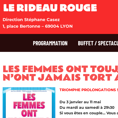
Direction Stéphane Casez
1, place Bertonne – 69004 LYON
PROGRAMMATION
BUFFET / SPECTAC
LES FEMMES ONT TOU
N’ONT JAMAIS TORT 
TRIOMPHE PROLONGATIONS !
Du 3 janvier au 11 mai
Du mardi au samedi à 21h30
Si vous êtes en couple… Vous al