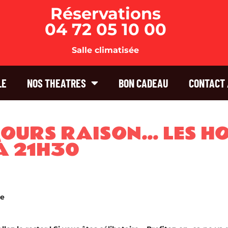
Réservations
04 72 05 10 00
Salle climatisée
LE
NOS THEATRES
BON CADEAU
CONTACT 
JOURS RAISON… LES H
À 21H30
re