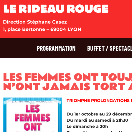
Direction Stéphane Casez
1, place Bertonne – 69004 LYON
PROGRAMMATION
BUFFET / SPECTAC
LES FEMMES ONT TOU
N’ONT JAMAIS TORT 
TRIOMPHE PROLONGATIONS !
Du 1er octobre au 29 décemb
Du mardi au samedi à 21h30
Le dimanche à 20h