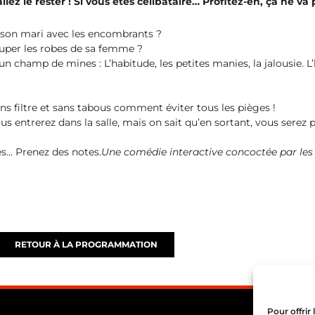
lez le rester ! Si vous êtes célibataire… Profitez-en, ça ne va 
r son mari avec les encombrants ?
ouper les robes de sa femme ?
un champ de mines : L’habitude, les petites manies, la jalousie. L’h
ns filtre et sans tabous comment éviter tous les pièges !
us entrerez dans la salle, mais on sait qu’en sortant, vous serez p
es… Prenez des notes.
Une comédie interactive concoctée par les 
RETOUR À LA PROGRAMMATION
Pour offrir