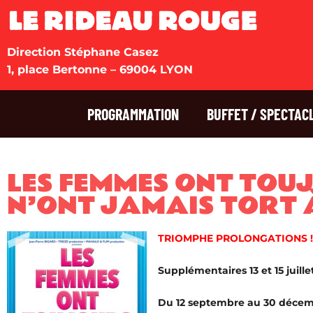
Direction Stéphane Casez
1, place Bertonne – 69004 LYON
PROGRAMMATION
BUFFET / SPECTAC
LES FEMMES ONT TOU
N’ONT JAMAIS TORT 
TRIOMPHE PROLONGATIONS !
Supplémentaires 13 et 15 juille
Du 12 septembre au 30 déce