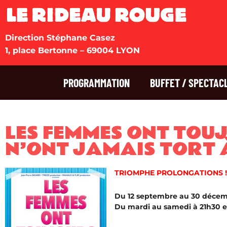
Direction Stéphane Casez
1, place Bertonne – 69004 LYON
PROGRAMMATION
BUFFET / SPECTAC
LES FEMMES ONT TOU
N’ONT JAMAIS TORT 
TRIOMPHE PROLONGATIONS !
Du 12 septembre au 30 déce
Du mardi au samedi à 21h30 e