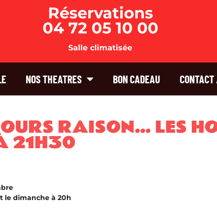
Réservations
04 72 05 10 00
Salle climatisée
LE
NOS THEATRES
BON CADEAU
CONTACT 
JOURS RAISON… LES H
À 21H30
mbre
t le dimanche à 20h