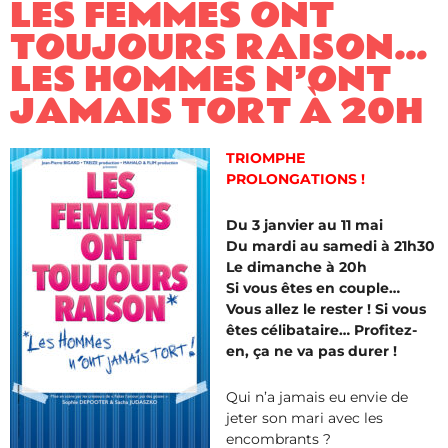
LES FEMMES ONT
TOUJOURS RAISON…
LES HOMMES N’ONT
JAMAIS TORT À 20H
TRIOMPHE
PROLONGATIONS !
Du 3 janvier au 11 mai
Du mardi au samedi à 21h30
Le dimanche à 20h
Si vous êtes en couple…
Vous allez le rester ! Si vous
êtes célibataire… Profitez-
en, ça ne va pas durer !
Qui n’a jamais eu envie de
jeter son mari avec les
encombrants ?