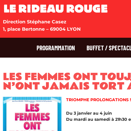
Direction Stéphane Casez
1, place Bertonne – 69004 LYON
PROGRAMMATION
BUFFET / SPECTAC
LES FEMMES ONT TOU
N’ONT JAMAIS TORT 
TRIOMPHE PROLONGATIONS !
Du 3 janvier au 4 juin
Du mardi au samedi à 21h30 