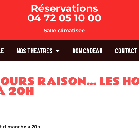
Réservations
04 72 05 10 00
Salle climatisée
LE
NOS THEATRES
BON CADEAU
CONTACT 
JOURS RAISON… LES H
À 20H
et dimanche à 20h