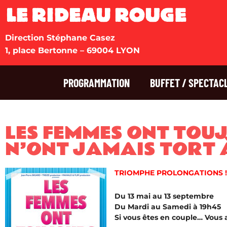
Direction Stéphane Casez
1, place Bertonne – 69004 LYON
PROGRAMMATION
BUFFET / SPECTAC
LES FEMMES ONT TOU
N’ONT JAMAIS TORT 
TRIOMPHE PROLONGATIONS !
Du 13 mai au 13 septembre
Du Mardi au Samedi à 19h45
Si vous êtes en couple… Vous al