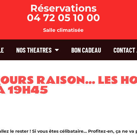
Réservations
04 72 05 10 00
Salle climatisée
LE
NOS THEATRES
BON CADEAU
CONTACT 
JOURS RAISON… LES H
À 19H45
lez le rester ! Si vous êtes célibataire… Profitez-en, ça ne va 