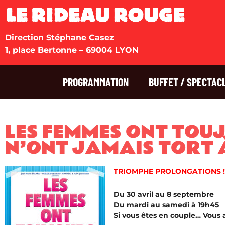
Direction Stéphane Casez
1, place Bertonne – 69004 LYON
PROGRAMMATION
BUFFET / SPECTAC
LES FEMMES ONT TOU
N’ONT JAMAIS TORT 
TRIOMPHE PROLONGATIONS !
Du 30 avril au 8 septembre
Du mardi au samedi à 19h45
Si vous êtes en couple… Vous al