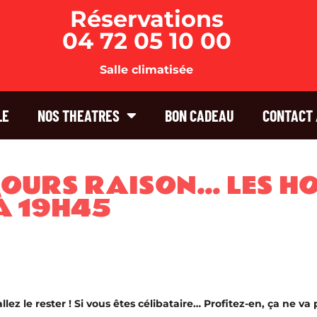
Réservations
04 72 05 10 00
Salle climatisée
LE
NOS THEATRES
BON CADEAU
CONTACT 
JOURS RAISON… LES H
À 19H45
lez le rester ! Si vous êtes célibataire… Profitez-en, ça ne va 