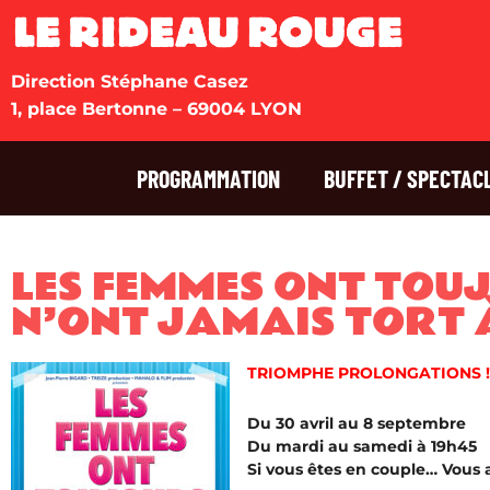
Direction Stéphane Casez
1, place Bertonne – 69004 LYON
PROGRAMMATION
BUFFET / SPECTAC
LES FEMMES ONT TOU
N’ONT JAMAIS TORT 
TRIOMPHE PROLONGATIONS !
Du 30 avril au 8 septembre
Du mardi au samedi à 19h45
Si vous êtes en couple… Vous al