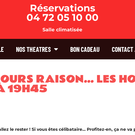
Réservations
04 72 05 10 00
Salle climatisée
LE
NOS THEATRES
BON CADEAU
CONTACT 
JOURS RAISON… LES H
À 19H45
lez le rester ! Si vous êtes célibataire… Profitez-en, ça ne va 