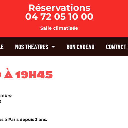
Réservations
04 72 05 10 00
Salle climatisée
LE
NOS THEATRES
BON CADEAU
CONTACT 
D À 19H45
embre
0
s à Paris depuis 3 ans.