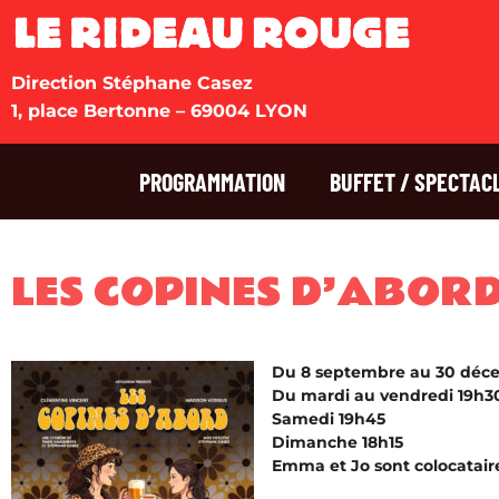
Direction Stéphane Casez
1, place Bertonne – 69004 LYON
PROGRAMMATION
BUFFET / SPECTAC
LES COPINES D’ABOR
Du 8 septembre au 30 déc
Du mardi au vendredi 19h3
Samedi 19h45
Dimanche 18h15
Emma et Jo sont colocataire