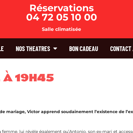
Réservations
04 72 05 10 00
Salle climatisée
LE
NOS THEATRES
BON CADEAU
CONTACT 
 À 19H45
 de mariage, Victor apprend soudainement l’existence de l’e
 sa femme, lui révèle également qu’Antonio, son ex-mari et acces