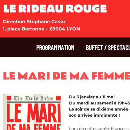
Direction Stéphane Casez
1, place Bertonne – 69004 LYON
PROGRAMMATION
BUFFET / SPECTAC
LE MARI DE MA FEMME
Du 3 janvier au 11 mai
Du mardi au samedi à 19h45
Le soir de sa dixième année
son arrivée imminente !
Lors de cette soirée, France,