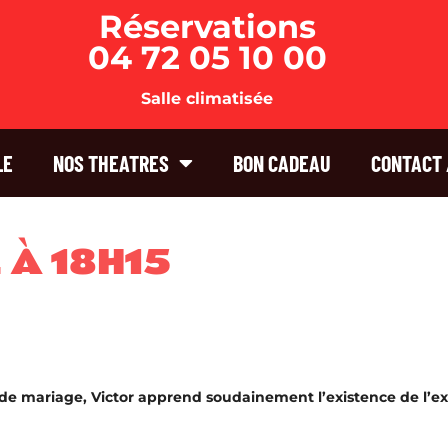
Réservations
04 72 05 10 00
Salle climatisée
LE
NOS THEATRES
BON CADEAU
CONTACT 
 À 18H15
 de mariage, Victor apprend soudainement l’existence de l’e