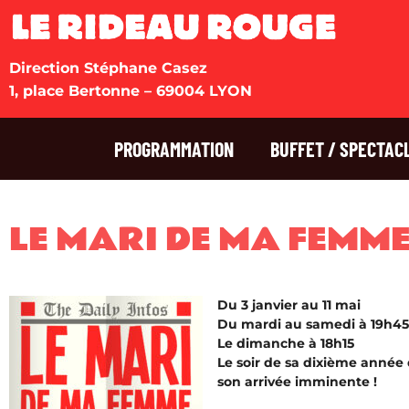
Direction Stéphane Casez
1, place Bertonne – 69004 LYON
PROGRAMMATION
BUFFET / SPECTAC
LE MARI DE MA FEMME​
Du 3 janvier au 11 mai
Du mardi au samedi à 19h45
Le dimanche à 18h15
Le soir de sa dixième année
son arrivée imminente !