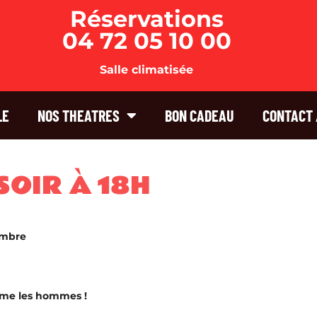
Réservations
04 72 05 10 00
Salle climatisée
LE
NOS THEATRES
BON CADEAU
CONTACT 
SOIR À 18H
embre
me les hommes !