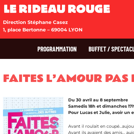
Direction Stéphane Casez
1, place Bertonne – 69004 LYON
PROGRAMMATION
BUFFET / SPECTAC
FAITES L’AMOUR PAS 
Du 30 avril au 8 septembre
Samedis 18h et dimanches 17
Pour Lucas et Julie, avoir un
Avant il roulait en coupé…aujou
Avant ils avaient des amis… aujou