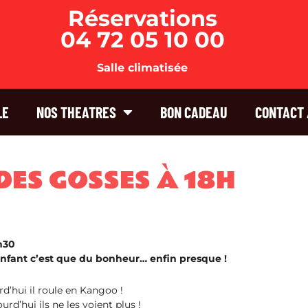
Réservations
04 72 05 10 00
Salle climatisée
LE
NOS THEATRES
BON CADEAU
CONTACT 
DES GOSSES À 18H
h30
 enfant c’est que du bonheur… enfin presque !
rd’hui il roule en Kangoo !
rd’hui ils ne les voient plus !