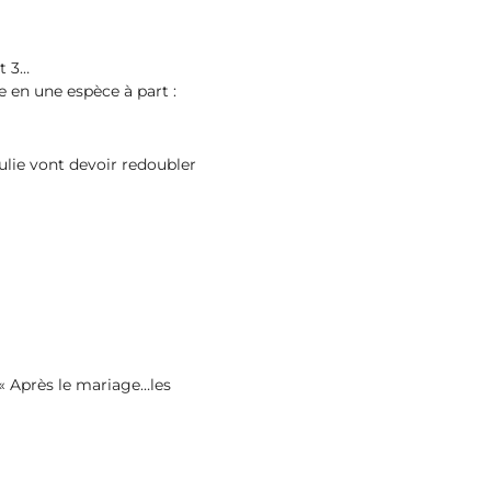
st 3…
e en une espèce à part :
Julie vont devoir redoubler
« Après le mariage…les