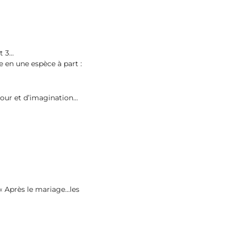
st 3…
e en une espèce à part :
amour et d’imagination…
« Après le mariage…les