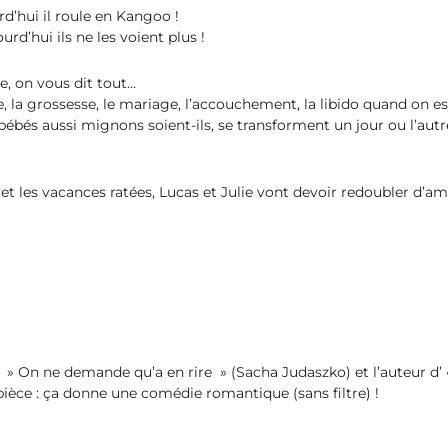
rd’hui il roule en Kangoo !
rd’hui ils ne les voient plus !
, on vous dit tout…
le, la grossesse, le mariage, l’accouchement, la libido quand on e
bébés aussi mignons soient-ils, se transforment un jour ou l’autr
s et les vacances ratées, Lucas et Julie vont devoir redoubler d’
» On ne demande qu’a en rire » (Sacha Judaszko) et l’auteur d’ 
èce : ça donne une comédie romantique (sans filtre) !