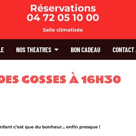
Réservations
04 72 05 10 00
Salle climatisée
LE
NOS THEATRES
BON CADEAU
CONTACT 
DES GOSSES À 16H30
 enfant c’est que du bonheur… enfin presque !