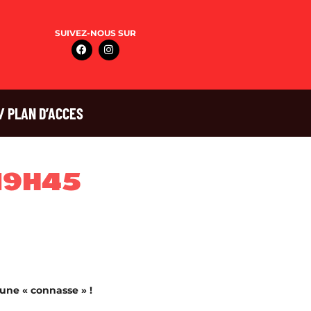
SUIVEZ-NOUS SUR
/ PLAN D’ACCES
 19H45
 une « connasse » !