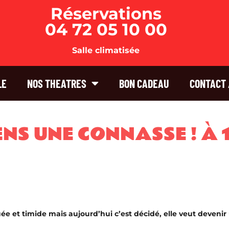
Réservations
04 72 05 10 00
Salle climatisée
LE
NOS THEATRES
BON CADEAU
CONTACT 
IENS UNE CONNASSE ! À
uée et timide mais aujourd’hui c’est décidé, elle veut devenir