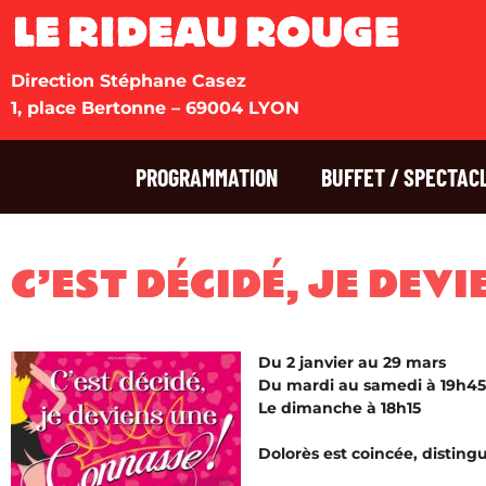
Direction Stéphane Casez
1, place Bertonne – 69004 LYON
PROGRAMMATION
BUFFET / SPECTAC
C’EST DÉCIDÉ, JE DEV
Du 2 janvier au 29 mars
Du mardi au samedi à 19h45
Le dimanche à 18h15
Dolorès est coincée, disting