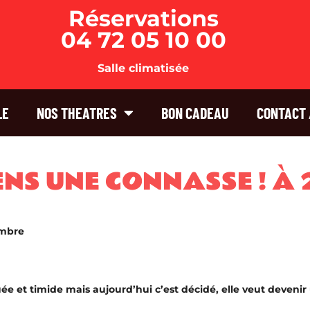
Réservations
04 72 05 10 00
Salle climatisée
LE
NOS THEATRES
BON CADEAU
CONTACT 
IENS UNE CONNASSE ! À 
embre
uée et timide mais aujourd’hui c’est décidé, elle veut devenir