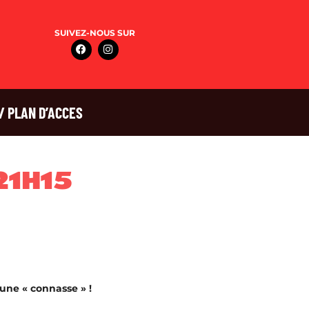
SUIVEZ-NOUS SUR
/ PLAN D’ACCES
21H15
 une « connasse » !