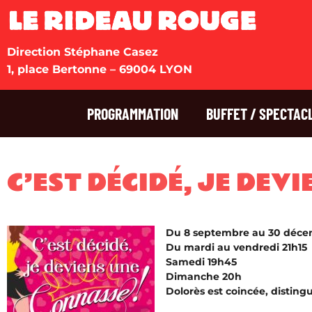
Direction Stéphane Casez
1, place Bertonne – 69004 LYON
PROGRAMMATION
BUFFET / SPECTAC
C’EST DÉCIDÉ, JE DEV
Du 8 septembre au 30 déc
Du mardi au vendredi 21h15
Samedi 19h45
Dimanche 20h
Dolorès est coincée, disting