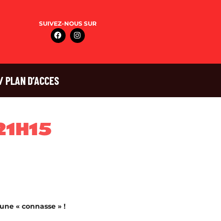
SUIVEZ-NOUS SUR
/ PLAN D’ACCES
21H15
 une « connasse » !