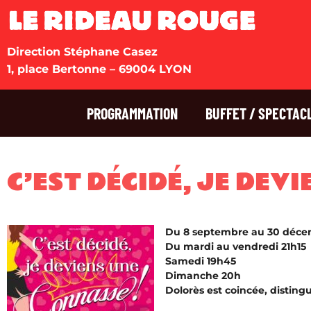
Direction Stéphane Casez
1, place Bertonne – 69004 LYON
PROGRAMMATION
BUFFET / SPECTAC
C’EST DÉCIDÉ, JE DEV
Du 8 septembre au 30 déc
Du mardi au vendredi 21h15
Samedi 19h45
Dimanche 20h
Dolorès est coincée, disting