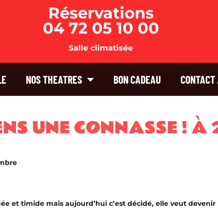
Réservations
04 72 05 10 00
Salle climatisée
LE
NOS THEATRES
BON CADEAU
CONTACT 
IENS UNE CONNASSE ! À 
embre
uée et timide mais aujourd’hui c’est décidé, elle veut devenir