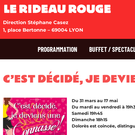
Direction Stéphane Casez
1, place Bertonne – 69004 LYON
PROGRAMMATION
BUFFET / SPECTAC
C’EST DÉCIDÉ, JE DEV
Du 31 mars au 17 mai
Du mardi au vendredi à 19h
Samedi 19h45
Dimanche 18h15
Dolorès est coincée, disting