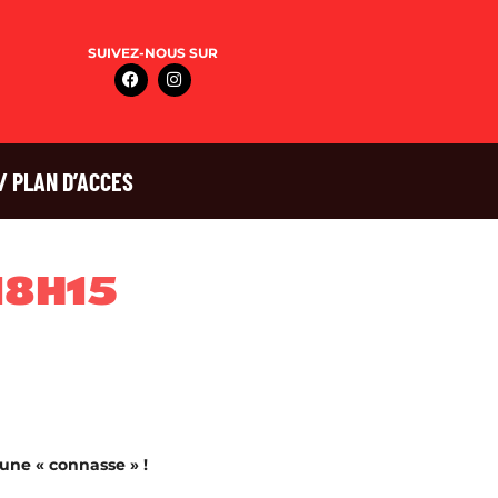
SUIVEZ-NOUS SUR
/ PLAN D’ACCES
 18H15
 une « connasse » !