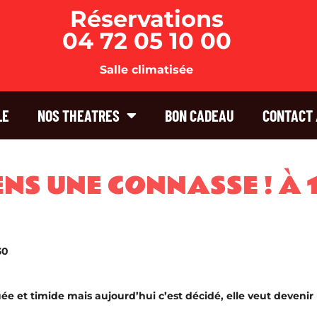
Réservations
04 72 05 10 00
Salle climatisée
LE
NOS THEATRES
BON CADEAU
CONTACT 
IENS UNE CONNASSE ! À
30
uée et timide mais aujourd’hui c’est décidé, elle veut devenir