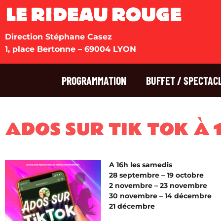
Direction Stéphane Casez
1, place Bertonne – 69004 LYON
PROGRAMMATION
BUFFET / SPECTAC
ADOS SUR TIK TOK À 
A 16h les samedis
28 septembre –
19 octobre
2 novembre –
23 novembre
30 novembre –
14 décembre
21 décembre