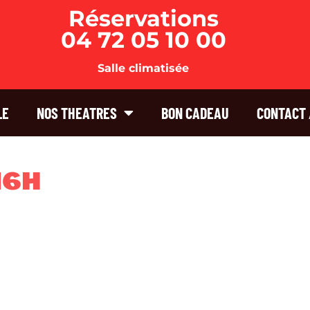
Réservations
04 72 05 10 00
Salle climatisée
LE
NOS THEATRES
BON CADEAU
CONTACT 
16H