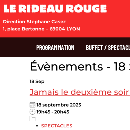
Direction Stéphane Casez
1, place Bertonne – 69004 LYON
PROGRAMMATION
BUFFET / SPECTAC
Évènements - 18 
18
Sep
Jamais le deuxième soir
18 septembre 2025
19h45 - 20h45
SPECTACLES