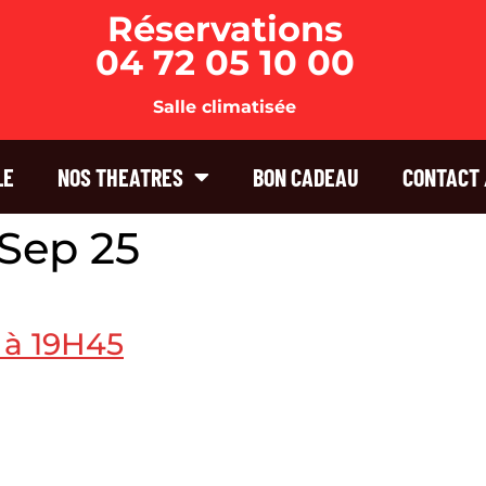
Réservations
04 72 05 10 00
Salle climatisée
LE
NOS THEATRES
BON CADEAU
CONTACT 
Sep 25
 à 19H45